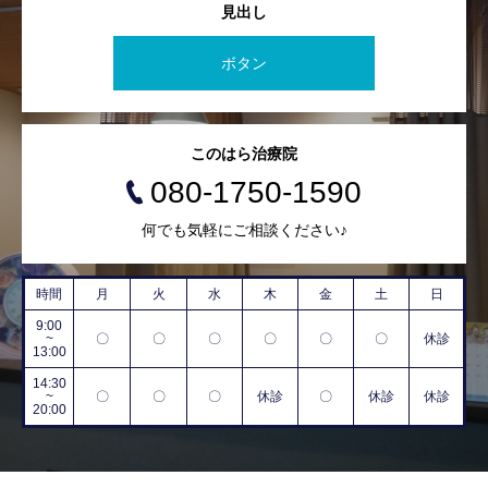
見出し
ボタン
このはら治療院
080-1750-1590
何でも気軽にご相談ください♪
時間
月
火
水
木
金
土
日
9:00
~
〇
〇
〇
〇
〇
〇
休診
13:00
14:30
~
〇
〇
〇
休診
〇
休診
休診
20:00