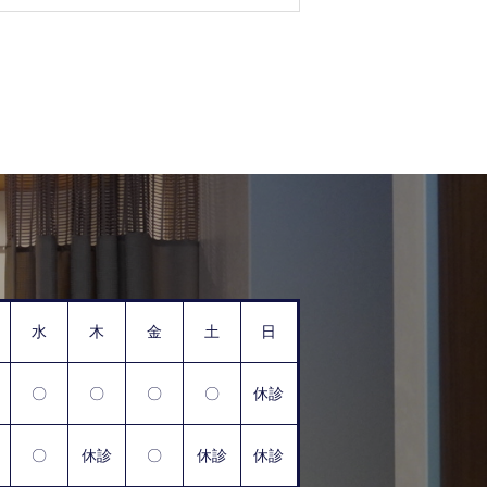
水
木
金
土
日
〇
〇
〇
〇
休診
〇
休診
〇
休診
休診