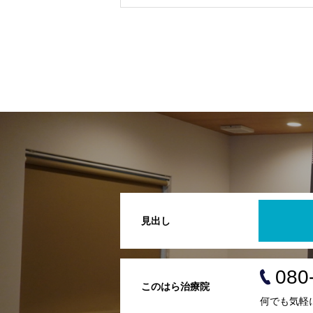
見出し
080
このはら治療院
何でも気軽