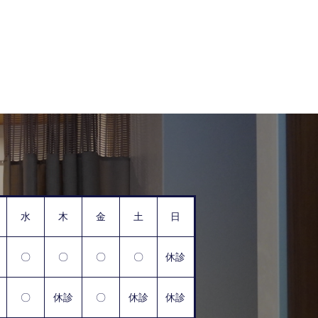
水
木
金
土
日
〇
〇
〇
〇
休診
〇
休診
〇
休診
休診