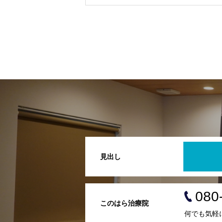
見出し
080
このはら治療院
何でも気軽